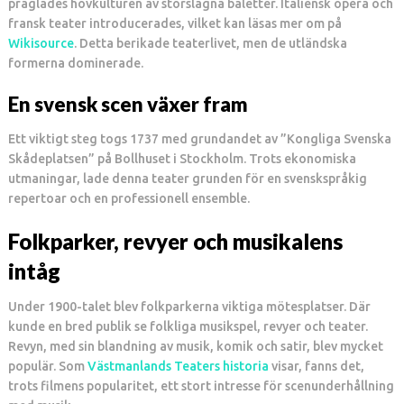
präglades hovkulturen av storslagna baletter. Italiensk opera och
fransk teater introducerades, vilket kan läsas mer om på
Wikisource
. Detta berikade teaterlivet, men de utländska
formerna dominerade.
En svensk scen växer fram
Ett viktigt steg togs 1737 med grundandet av ”Kongliga Svenska
Skådeplatsen” på Bollhuset i Stockholm. Trots ekonomiska
utmaningar, lade denna teater grunden för en svenskspråkig
repertoar och en professionell ensemble.
Folkparker, revyer och musikalens
intåg
Under 1900-talet blev folkparkerna viktiga mötesplatser. Där
kunde en bred publik se folkliga musikspel, revyer och teater.
Revyn, med sin blandning av musik, komik och satir, blev mycket
populär. Som
Västmanlands Teaters historia
visar, fanns det,
trots filmens popularitet, ett stort intresse för scenunderhållning