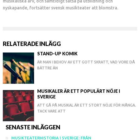
musikaliska arv, och samtidigt satsa på utbildning och
nyskapande, fortsätter svensk musikteater att blomstra.
RELATERADE INLÄGG
STAND-UP KOMIK
ÄR MAN I BEHOV AV ETT GOTT SKRATT, VAD VORE DÅ
BÄTTRE ÄN
MUSIKALER ÄR ETT POPULÄRT NÖJE I
SVERIGE
ATT GÅ PÅ MUSIKAL ÄR ETT STORT NÖJE FÖR MÅNGA.
TACK VARE ATT
SENASTE INLÄGGEN
MUSIKTEATERHISTORIA I SVERIGE: FRÅN