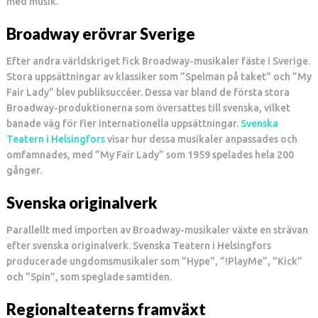
med musik.
Broadway erövrar Sverige
Efter andra världskriget fick Broadway-musikaler fäste i Sverige.
Stora uppsättningar av klassiker som ”Spelman på taket” och ”My
Fair Lady” blev publiksuccéer. Dessa var bland de första stora
Broadway-produktionerna som översattes till svenska, vilket
banade väg för fler internationella uppsättningar.
Svenska
Teatern i Helsingfors
visar hur dessa musikaler anpassades och
omfamnades, med ”My Fair Lady” som 1959 spelades hela 200
gånger.
Svenska originalverk
Parallellt med importen av Broadway-musikaler växte en strävan
efter svenska originalverk. Svenska Teatern i Helsingfors
producerade ungdomsmusikaler som ”Hype”, ”!PlayMe”, ”Kick”
och ”Spin”, som speglade samtiden.
Regionalteaterns framväxt