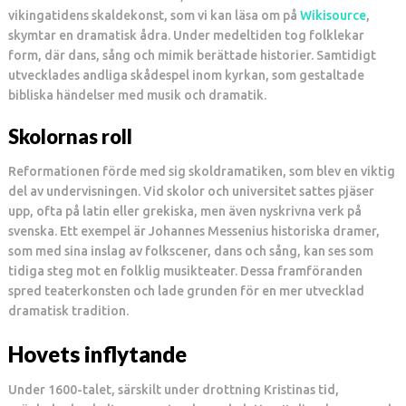
vikingatidens skaldekonst, som vi kan läsa om på
Wikisource
,
skymtar en dramatisk ådra. Under medeltiden tog folklekar
form, där dans, sång och mimik berättade historier. Samtidigt
utvecklades andliga skådespel inom kyrkan, som gestaltade
bibliska händelser med musik och dramatik.
Skolornas roll
Reformationen förde med sig skoldramatiken, som blev en viktig
del av undervisningen. Vid skolor och universitet sattes pjäser
upp, ofta på latin eller grekiska, men även nyskrivna verk på
svenska. Ett exempel är Johannes Messenius historiska dramer,
som med sina inslag av folkscener, dans och sång, kan ses som
tidiga steg mot en folklig musikteater. Dessa framföranden
spred teaterkonsten och lade grunden för en mer utvecklad
dramatisk tradition.
Hovets inflytande
Under 1600-talet, särskilt under drottning Kristinas tid,