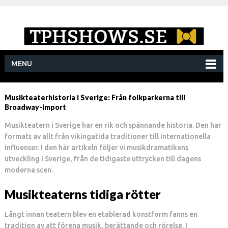
MENU
Musikteaterhistoria i Sverige: Från folkparkerna till
Broadway-import
Musikteatern i Sverige har en rik och spännande historia. Den har
formats av allt från vikingatida traditioner till internationella
influenser. I den här artikeln följer vi musikdramatikens
utveckling i Sverige, från de tidigaste uttrycken till dagens
moderna scen.
Musikteaterns tidiga rötter
Långt innan teatern blev en etablerad konstform fanns en
tradition av att förena musik, berättande och rörelse. I