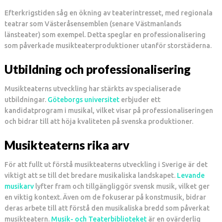
Efterkrigstiden såg en ökning av teaterintresset, med regionala
teatrar som Västeråsensemblen (senare Västmanlands
länsteater) som exempel. Detta speglar en professionalisering
som påverkade musikteaterproduktioner utanför storstäderna.
Utbildning och professionalisering
Musikteaterns utveckling har stärkts av specialiserade
utbildningar.
Göteborgs universitet
erbjuder ett
kandidatprogram i musikal, vilket visar på professionaliseringen
och bidrar till att höja kvaliteten på svenska produktioner.
Musikteaterns rika arv
För att fullt ut förstå musikteaterns utveckling i Sverige är det
viktigt att se till det bredare musikaliska landskapet.
Levande
musikarv
lyfter fram och tillgängliggör svensk musik, vilket ger
en viktig kontext. Även om de fokuserar på konstmusik, bidrar
deras arbete till att förstå den musikaliska bredd som påverkat
musikteatern.
Musik- och Teaterbiblioteket
är en ovärderlig