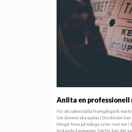
Anlita en professionel
För att säkerställa framgångsrik markn
Om showen ska spelas i Stockholm kan
Klingit finns på många orter runt om i 
lockande kampanjer. Därför kan det var