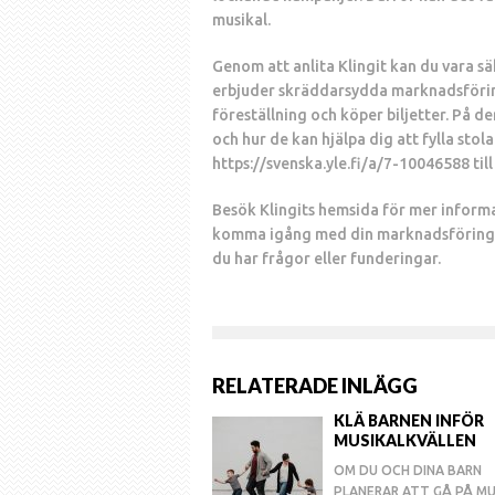
musikal.
Genom att anlita Klingit kan du vara säk
erbjuder skräddarsydda marknadsförings
föreställning och köper biljetter. På d
och hur de kan hjälpa dig att fylla stol
https://svenska.yle.fi/a/7-10046588 till
Besök Klingits hemsida för mer informa
komma igång med din marknadsförings
du har frågor eller funderingar.
RELATERADE INLÄGG
KLÄ BARNEN INFÖR
MUSIKALKVÄLLEN
OM DU OCH DINA BARN
PLANERAR ATT GÅ PÅ MU