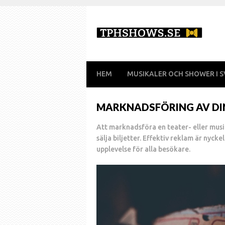
HEM
MUSIKALER OCH SHOWER I S
MARKNADSFÖRING AV DI
Att marknadsföra en teater- eller musi
sälja biljetter. Effektiv reklam är nycke
upplevelse för alla besökare.