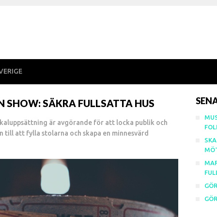
VERIGE
SENA
N SHOW: SÄKRA FULLSATTA HUS
MUS
kaluppsättning är avgörande för att locka publik och
FOL
ln till att fylla stolarna och skapa en minnesvärd
SKA
MÖ
MAR
FUL
GÖR
GÖR