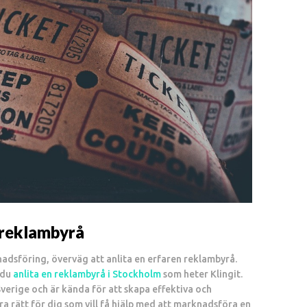
l reklambyrå
adsföring, överväg att anlita en erfaren reklambyrå.
 du
anlita en reklambyrå i Stockholm
som heter Klingit.
Sverige och är kända för att skapa effektiva och
a rätt för dig som vill få hjälp med att marknadsföra en